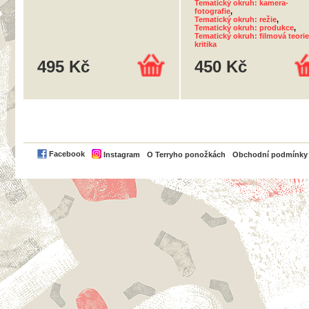
Tematický okruh: kamera-
fotografie
,
Tematický okruh: režie
,
Tematický okruh: produkce
,
Tematický okruh: filmová teorie
kritika
495 Kč
450 Kč
PayPal
Facebook
Instagram
O Terryho ponožkách
Obchodní podmínky