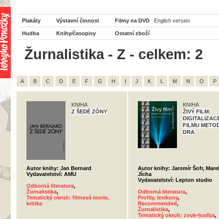
Plakáty
Výstavní činnost
Filmy na DVD
English version
Hudba
Knihy/časopisy
Ostatní zboží
Žurnalistika - Z - celkem: 2
A
B
C
D
E
F
G
H
I
J
K
L
M
N
O
P
KNIHA
KNIHA
Z ŠEDÉ ZÓNY
ŽIVÝ FILM:
DIGITALIZAC
FILMU METO
DRA
Autor knihy: Jan Bernard
Autor knihy: Jaromír Šofr, Mare
Vydavatelství: AMU
Jícha
Vydavatelství: Lepton studio
Odborná literatura
,
Žurnalistika
,
Odborná literatura
,
Tematický okruh: filmová teorie,
Profily, lexikony
,
kritika
Recommended
,
Žurnalistika
,
Tematický okruh: zvuk-hudba
,