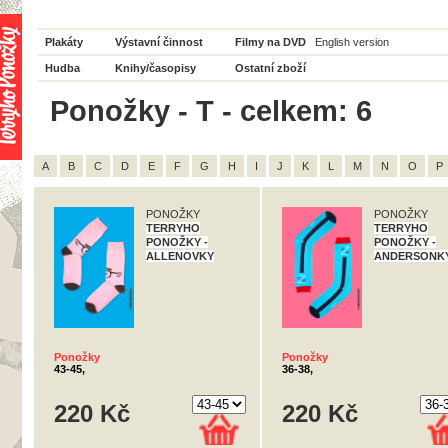
Plakáty
Výstavní činnost
Filmy na DVD
English version
Hudba
Knihy/časopisy
Ostatní zboží
Ponožky - T - celkem: 6
A
B
C
D
E
F
G
H
I
J
K
L
M
N
O
P
PONOŽKY
PONOŽKY
TERRYHO
TERRYHO
PONOŽKY -
PONOŽKY -
ALLENOVKY
ANDERSONK
Ponožky
Ponožky
43-45,
36-38,
220 Kč
220 Kč