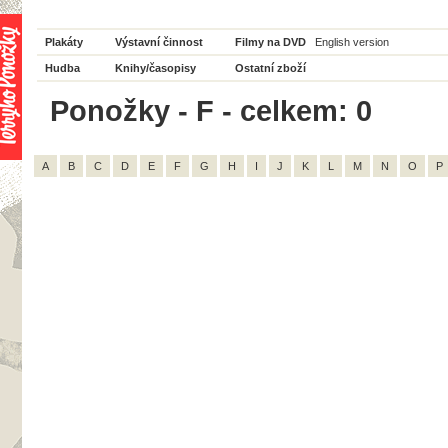
Plakáty
Výstavní činnost
Filmy na DVD
English version
Hudba
Knihy/časopisy
Ostatní zboží
Ponožky - F - celkem: 0
A
B
C
D
E
F
G
H
I
J
K
L
M
N
O
P