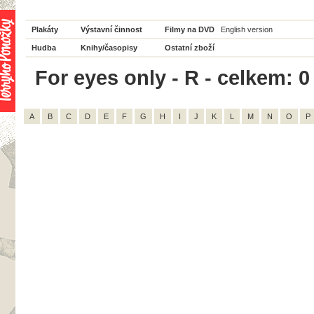
Plakáty
Výstavní činnost
Filmy na DVD
English version
Hudba
Knihy/časopisy
Ostatní zboží
For eyes only - R - celkem: 0
A
B
C
D
E
F
G
H
I
J
K
L
M
N
O
P