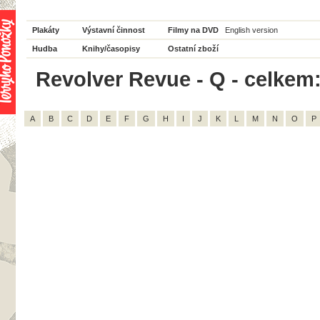
Plakáty
Výstavní činnost
Filmy na DVD
English version
Hudba
Knihy/časopisy
Ostatní zboží
Revolver Revue - Q - celkem:
A
B
C
D
E
F
G
H
I
J
K
L
M
N
O
P