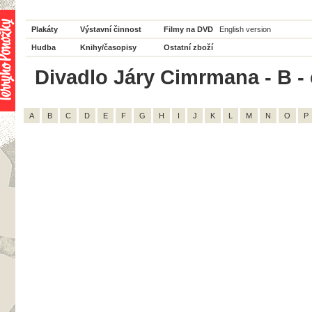
Plakáty
Výstavní činnost
Filmy na DVD
English version
Hudba
Knihy/časopisy
Ostatní zboží
Divadlo Járy Cimrmana - B -
A
B
C
D
E
F
G
H
I
J
K
L
M
N
O
P