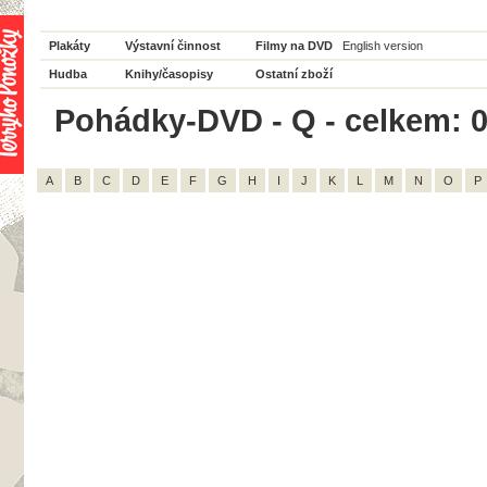
Plakáty
Výstavní činnost
Filmy na DVD
English version
Hudba
Knihy/časopisy
Ostatní zboží
Pohádky-DVD - Q - celkem: 
A
B
C
D
E
F
G
H
I
J
K
L
M
N
O
P