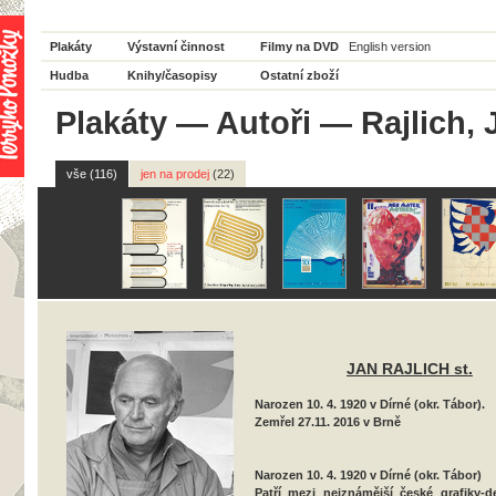
Plakáty
Výstavní činnost
Filmy na DVD
English version
Hudba
Knihy/časopisy
Ostatní zboží
Plakáty
—
Autoři
— Rajlich, J
vše (116)
jen na prodej
(22)
JAN
RAJLICH
st.
Narozen 10. 4. 1920 v Dírné (okr. Tábor).
Zemřel 27.11. 2016 v Brně
Narozen 10. 4. 1920 v Dírné (okr. Tábor)
Patří mezi nejznámější české grafiky-d