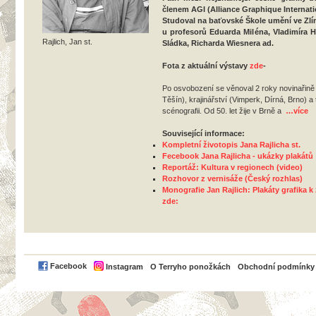
členem
AGI
(Alliance Graphique Internati
Studoval na baťovské Škole umění ve Zlí
u profesorů Eduarda Miléna, Vladimíra 
Rajlich, Jan st.
Sládka, Richarda Wiesnera ad.
Fota z aktuální výstavy
zde
-
Po osvobození se věnoval 2 roky novinařin
Těšín), krajinářství (Vimperk, Dírná, Brno) a
scénografii. Od 50. let žije v Brně a
…více
Související informace:
Kompletní životopis Jana Rajlicha st.
Fecebook Jana Rajlicha - ukázky plakátů
Reportáž: Kultura v regionech (video)
Rozhovor z vernisáže (Český rozhlas)
Monografie Jan Rajlich: Plakáty grafika 
zde:
PayPal
Facebook
Instagram
O Terryho ponožkách
Obchodní podmínky