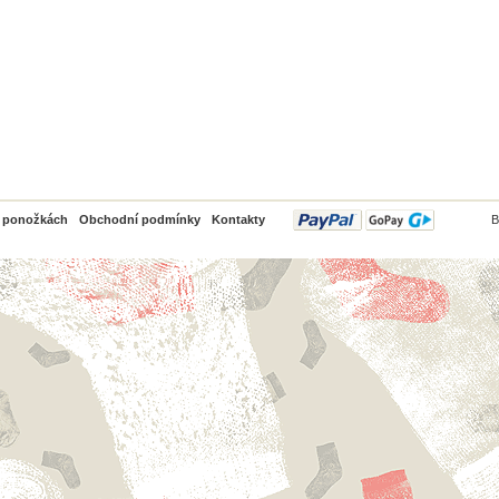
PayPal
o ponožkách
Obchodní podmínky
Kontakty
B