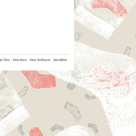
io Oko
Kino Aero
Kino Světozor
Aerofilms