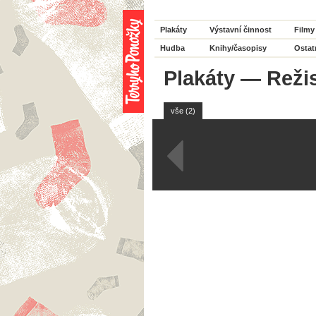
Plakáty
Výstavní činnost
Filmy
Hudba
Knihy/časopisy
Ostat
Plakáty
—
Reži
vše (2)