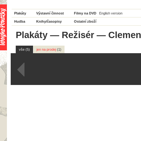
Plakáty
Výstavní činnost
Filmy na DVD
English version
Hudba
Knihy/časopisy
Ostatní zboží
Plakáty
—
Režisér
— Clement
vše (5)
jen na prodej
(1)