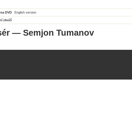
 na DVD
English version
ní zboží
sér
— Semjon Tumanov