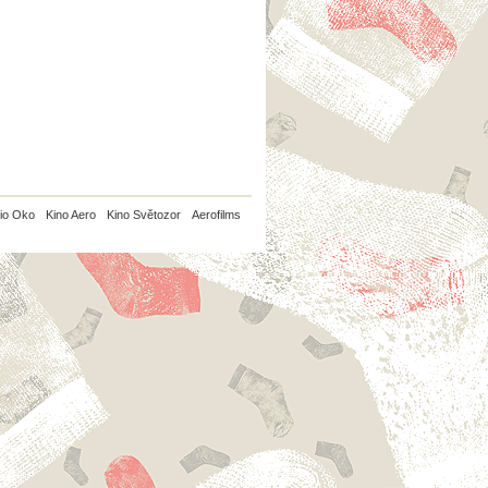
io Oko
Kino Aero
Kino Světozor
Aerofilms