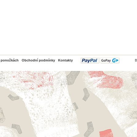
PayPal
o ponožkách
Obchodní podmínky
Kontakty
B