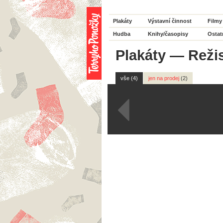
Plakáty
Výstavní činnost
Filmy
Hudba
Knihy/časopisy
Ostat
Plakáty
—
Reži
vše (4)
jen na prodej
(2)