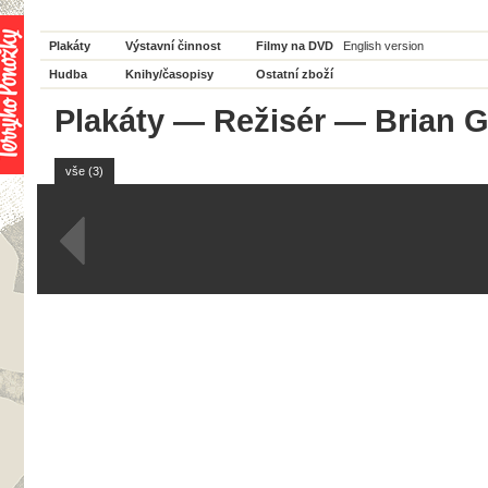
Plakáty
Výstavní činnost
Filmy na DVD
English version
Hudba
Knihy/časopisy
Ostatní zboží
Plakáty
—
Režisér
— Brian G
vše (3)