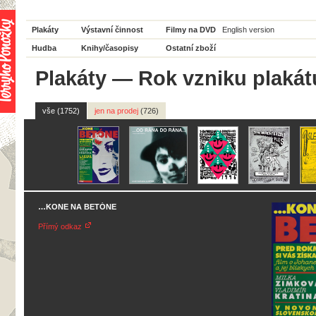
Plakáty
Výstavní činnost
Filmy na DVD
English version
Hudba
Knihy/časopisy
Ostatní zboží
Plakáty
—
Rok vzniku plakát
vše (1752)
jen na prodej
(726)
…KONE NA BETÓNE
Přímý odkaz