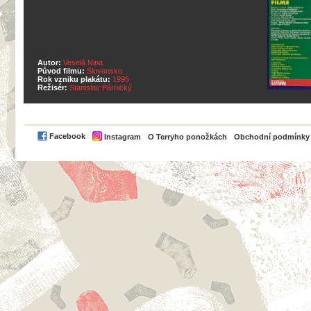
Autor:
Veselá Nina
Původ filmu:
Slovensko
Rok vzniku plakátu:
1995
Režisér:
Stanislav Párnický
PayPal
Facebook
Instagram
O Terryho ponožkách
Obchodní podmínky