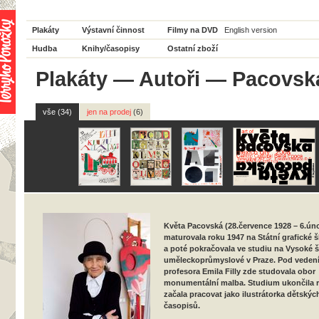
Plakáty
Výstavní činnost
Filmy na DVD
English version
Hudba
Knihy/časopisy
Ostatní zboží
Plakáty
—
Autoři
— Pacovská
vše (34)
jen na prodej
(6)
Květa Pacovská (28.července 1928 – 6.ún
maturovala roku 1947 na Státní grafické š
a poté pokračovala ve studiu na Vysoké 
uměleckoprůmyslové v Praze. Pod veden
profesora Emila Filly zde studovala obor
monumentální malba. Studium ukončila r
začala pracovat jako ilustrátorka dětskýc
časopisů.