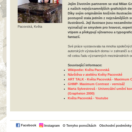
Jejím životním partnerem se stal Milan Gr
z našich nejvýznamnějších grafických de
Díky svým originálním knižním ilustracím
postupně stala jedním z nejznámějších 
ilustrátorů. Její ilustrace jsou nezaměnite
Pacovská, Květa
vyznačují se smyslem pro hravost, expe
vtipem a překypují výtvarnou a typografi
fantazií.
Své práce vystavovala na mnoha společných
autorských výstavách doma i v zahraničí a 
ně celou řadu významných mezinárodních 
Související informace:
Wikipedie: Květa Pacovská
Návštěva v ateliéru Květy Pacovské
ART TALK - Květa Pacovská - Maximum C
GHMP- Maximum Contrast - vernisáž
Marta Sylvestrová - Univerzální umění k
(Grapheion 2000)
Květa Pacovská - Youtube
PayPal
Facebook
Instagram
O Terryho ponožkách
Obchodní podmínky