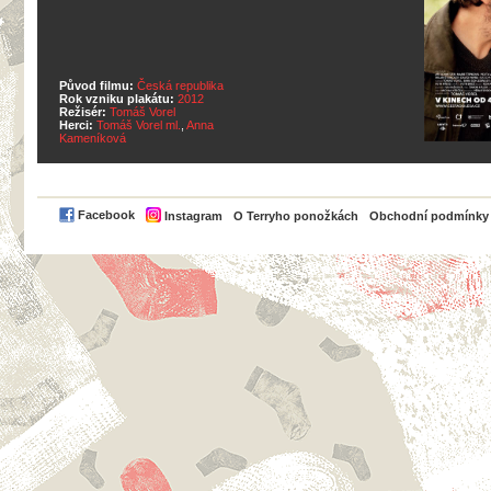
Původ filmu:
Česká republika
Rok vzniku plakátu:
2012
Režisér:
Tomáš Vorel
Herci:
Tomáš Vorel ml.
,
Anna
Kameníková
PayPal
Facebook
Instagram
O Terryho ponožkách
Obchodní podmínky