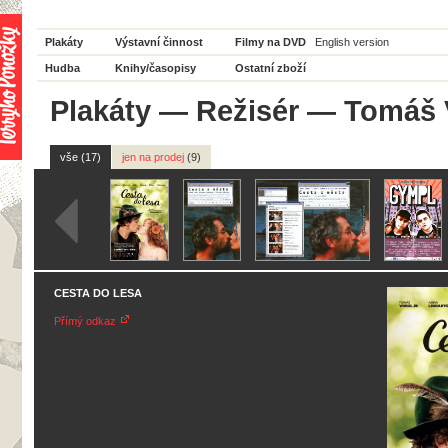
Plakáty
Výstavní činnost
Filmy na DVD
English version
Hudba
Knihy/časopisy
Ostatní zboží
Plakáty
—
Režisér
— Tomáš V
vše (17)
jen na prodej
(9)
CESTA DO LESA
Přímý odkaz