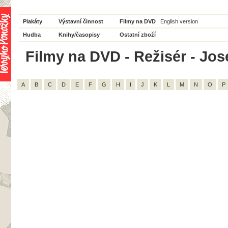
Plakáty
Výstavní činnost
Filmy na DVD
English version
Hudba
Knihy/časopisy
Ostatní zboží
Filmy na DVD - Režisér - Jos
A
B
C
D
E
F
G
H
I
J
K
L
M
N
O
P