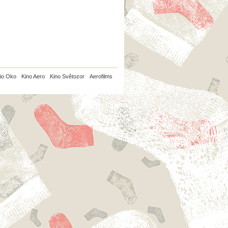
io Oko
Kino Aero
Kino Světozor
Aerofilms