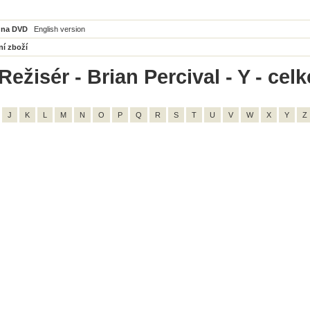
 na DVD
English version
ní zboží
ežisér - Brian Percival - Y - cel
J
K
L
M
N
O
P
Q
R
S
T
U
V
W
X
Y
Z