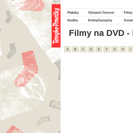
Plakáty
Výstavní činnost
Filmy
Hudba
Knihy/časopisy
Ostat
Filmy na DVD - R
A
B
C
D
E
F
G
H
I