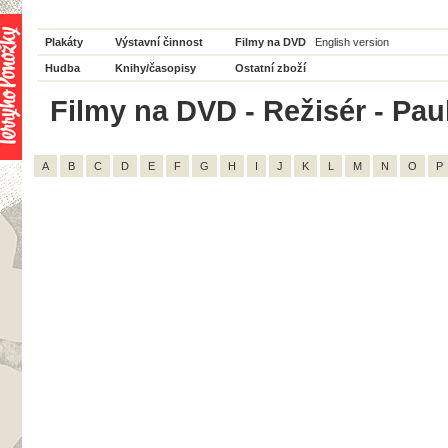
Plakáty
Výstavní činnost
Filmy na DVD
English version
Hudba
Knihy/časopisy
Ostatní zboží
Filmy na DVD - Režisér - Paul
A
B
C
D
E
F
G
H
I
J
K
L
M
N
O
P