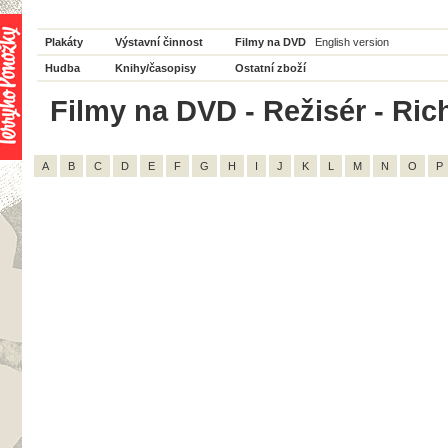
Plakáty
Výstavní činnost
Filmy na DVD
English version
Hudba
Knihy/časopisy
Ostatní zboží
Filmy na DVD - Režisér - Rich
A
B
C
D
E
F
G
H
I
J
K
L
M
N
O
P