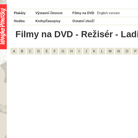
Plakáty
Výstavní činnost
Filmy na DVD
English version
Hudba
Knihy/časopisy
Ostatní zboží
Filmy na DVD - Režisér - Ladi
A
B
C
D
E
F
G
H
I
J
K
L
M
N
O
P