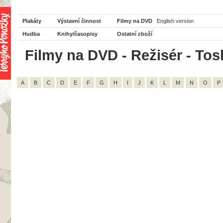
Plakáty
Výstavní činnost
Filmy na DVD
English version
Hudba
Knihy/časopisy
Ostatní zboží
Filmy na DVD - Režisér - Tos
A
B
C
D
E
F
G
H
I
J
K
L
M
N
O
P