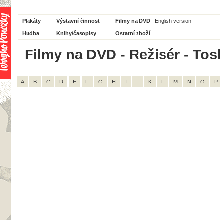
Plakáty
Výstavní činnost
Filmy na DVD
English version
Hudba
Knihy/časopisy
Ostatní zboží
Filmy na DVD - Režisér - Tos
A
B
C
D
E
F
G
H
I
J
K
L
M
N
O
P