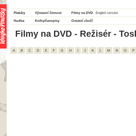
Plakáty
Výstavní činnost
Filmy na DVD
English version
Hudba
Knihy/časopisy
Ostatní zboží
Filmy na DVD - Režisér - Tos
A
B
C
D
E
F
G
H
I
J
K
L
M
N
O
P