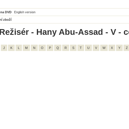
 na DVD
English version
ní zboží
Režisér - Hany Abu-Assad - V - c
J
K
L
M
N
O
P
Q
R
S
T
U
V
W
X
Y
Z