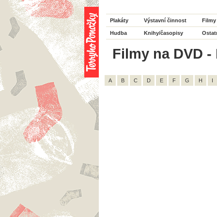
Plakáty
Výstavní činnost
Filmy
Hudba
Knihy/časopisy
Ostat
Filmy na DVD - 
A
B
C
D
E
F
G
H
I