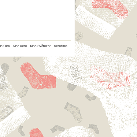
io Oko
Kino Aero
Kino Světozor
Aerofilms