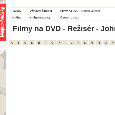
Plakáty
Výstavní činnost
Filmy na DVD
English version
Hudba
Knihy/časopisy
Ostatní zboží
Filmy na DVD - Režisér - Joh
A
B
C
D
E
F
G
H
I
J
K
L
M
N
O
P