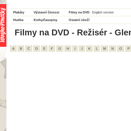
Plakáty
Výstavní činnost
Filmy na DVD
English version
Hudba
Knihy/časopisy
Ostatní zboží
Filmy na DVD - Režisér - Glen
A
B
C
D
E
F
G
H
I
J
K
L
M
N
O
P