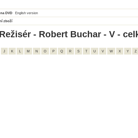
 na DVD
English version
ní zboží
Režisér - Robert Buchar - V - cel
J
K
L
M
N
O
P
Q
R
S
T
U
V
W
X
Y
Z