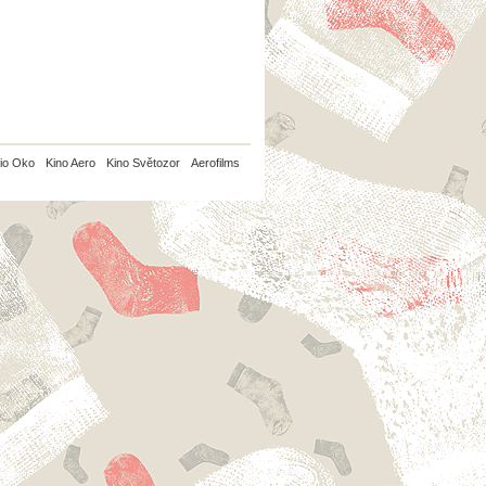
io Oko
Kino Aero
Kino Světozor
Aerofilms