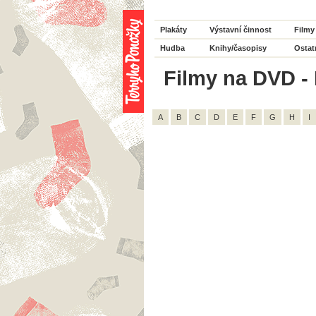
Plakáty
Výstavní činnost
Filmy
Hudba
Knihy/časopisy
Ostat
Filmy na DVD - 
A
B
C
D
E
F
G
H
I