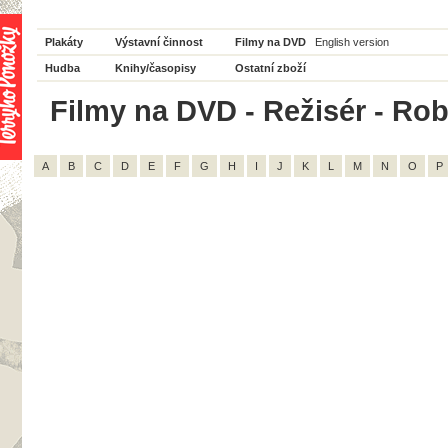
Plakáty
Výstavní činnost
Filmy na DVD
English version
Hudba
Knihy/časopisy
Ostatní zboží
Filmy na DVD - Režisér - Rob
A
B
C
D
E
F
G
H
I
J
K
L
M
N
O
P