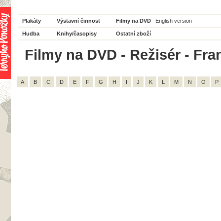
Plakáty
Výstavní činnost
Filmy na DVD
English version
Hudba
Knihy/časopisy
Ostatní zboží
Filmy na DVD - Režisér - Fra
A
B
C
D
E
F
G
H
I
J
K
L
M
N
O
P