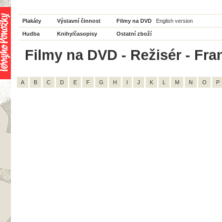
Plakáty
Výstavní činnost
Filmy na DVD
English version
Hudba
Knihy/časopisy
Ostatní zboží
Filmy na DVD - Režisér - Fran
A
B
C
D
E
F
G
H
I
J
K
L
M
N
O
P