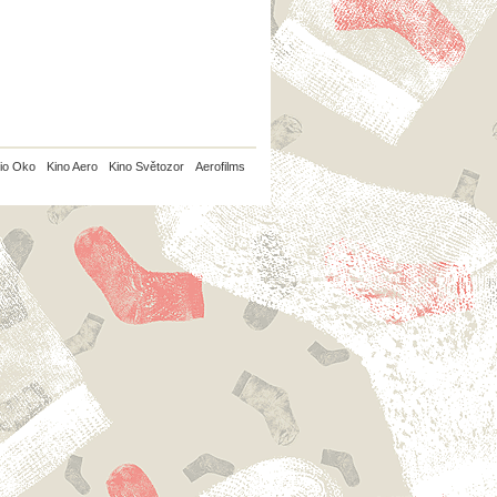
io Oko
Kino Aero
Kino Světozor
Aerofilms