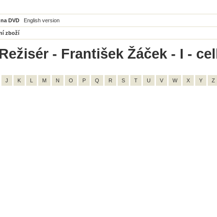
 na DVD
English version
ní zboží
ežisér - František Žáček - I - ce
J
K
L
M
N
O
P
Q
R
S
T
U
V
W
X
Y
Z