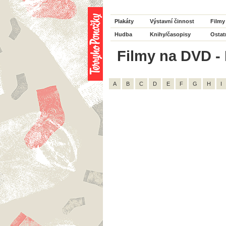
Plakáty
Výstavní činnost
Filmy
Hudba
Knihy/časopisy
Ostat
Filmy na DVD - R
A
B
C
D
E
F
G
H
I