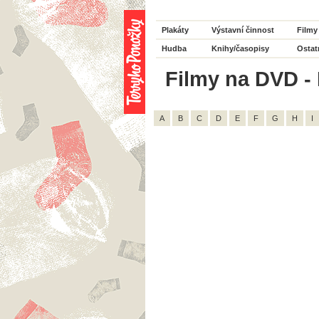
Plakáty
Výstavní činnost
Filmy
Hudba
Knihy/časopisy
Ostat
Filmy na DVD - R
A
B
C
D
E
F
G
H
I