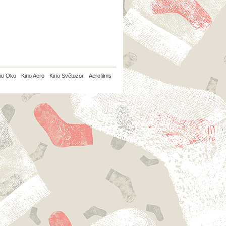
io Oko
Kino Aero
Kino Světozor
Aerofilms