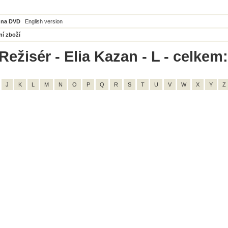
 na DVD
English version
ní zboží
ežisér - Elia Kazan - L - celkem:
J
K
L
M
N
O
P
Q
R
S
T
U
V
W
X
Y
Z