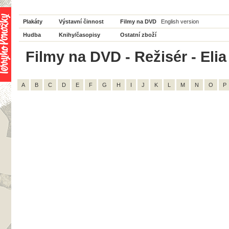
Plakáty
Výstavní činnost
Filmy na DVD
English version
Hudba
Knihy/časopisy
Ostatní zboží
Filmy na DVD - Režisér - Elia
A
B
C
D
E
F
G
H
I
J
K
L
M
N
O
P