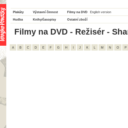
Plakáty
Výstavní činnost
Filmy na DVD
English version
Hudba
Knihy/časopisy
Ostatní zboží
Filmy na DVD - Režisér - Shan
A
B
C
D
E
F
G
H
I
J
K
L
M
N
O
P