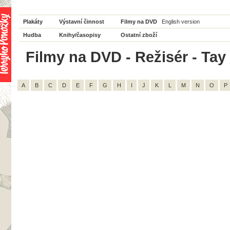
Plakáty
Výstavní činnost
Filmy na DVD
English version
Hudba
Knihy/časopisy
Ostatní zboží
Filmy na DVD - Režisér - Tay 
A
B
C
D
E
F
G
H
I
J
K
L
M
N
O
P