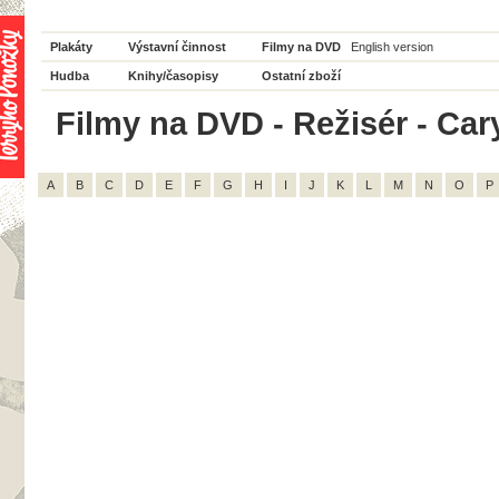
Plakáty
Výstavní činnost
Filmy na DVD
English version
Hudba
Knihy/časopisy
Ostatní zboží
Filmy na DVD - Režisér - Car
A
B
C
D
E
F
G
H
I
J
K
L
M
N
O
P