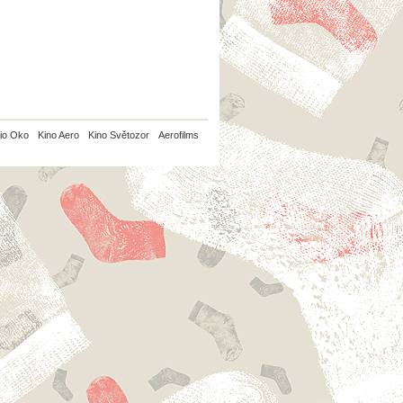
io Oko
Kino Aero
Kino Světozor
Aerofilms