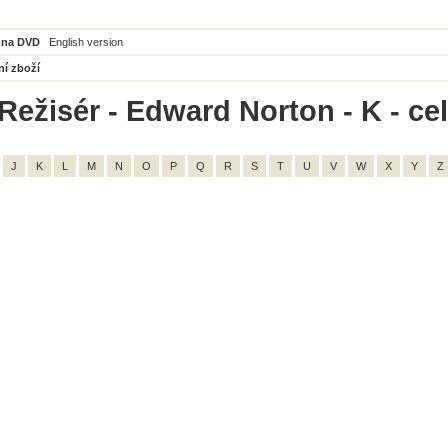
 na DVD
English version
ní zboží
Režisér - Edward Norton - K - ce
J
K
L
M
N
O
P
Q
R
S
T
U
V
W
X
Y
Z