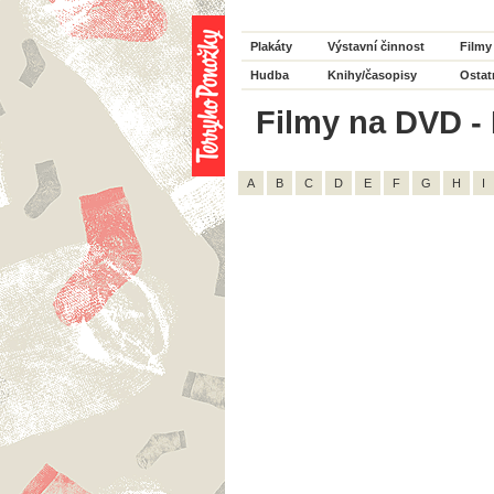
Plakáty
Výstavní činnost
Filmy
Hudba
Knihy/časopisy
Ostat
Filmy na DVD - 
A
B
C
D
E
F
G
H
I