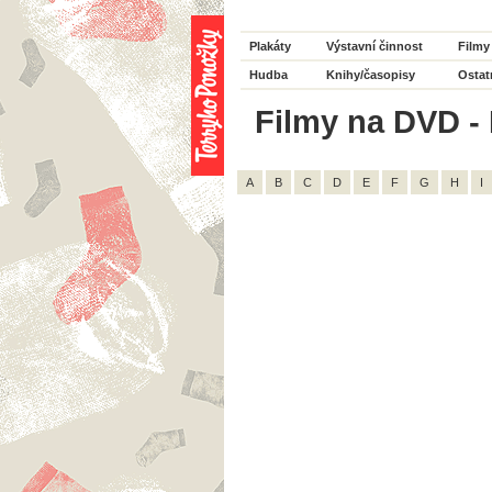
Plakáty
Výstavní činnost
Filmy
Hudba
Knihy/časopisy
Ostat
Filmy na DVD - R
A
B
C
D
E
F
G
H
I