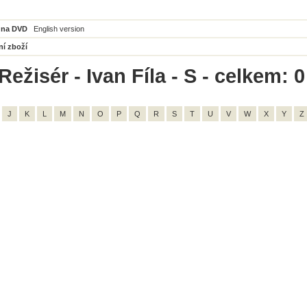
 na DVD
English version
ní zboží
ežisér - Ivan Fíla - S - celkem: 0
J
K
L
M
N
O
P
Q
R
S
T
U
V
W
X
Y
Z