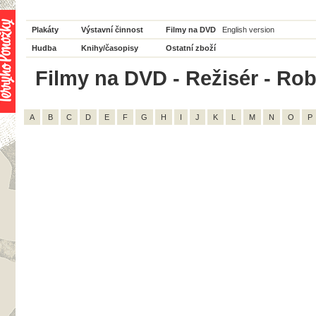
Plakáty
Výstavní činnost
Filmy na DVD
English version
Hudba
Knihy/časopisy
Ostatní zboží
Filmy na DVD - Režisér - Rob 
A
B
C
D
E
F
G
H
I
J
K
L
M
N
O
P