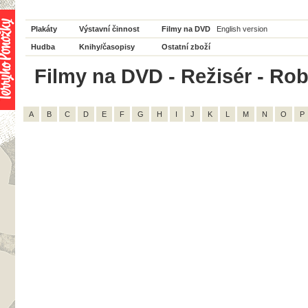
Plakáty
Výstavní činnost
Filmy na DVD
English version
Hudba
Knihy/časopisy
Ostatní zboží
Filmy na DVD - Režisér - Rob
A
B
C
D
E
F
G
H
I
J
K
L
M
N
O
P