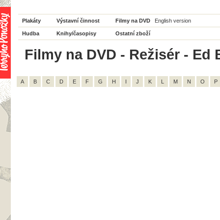
Plakáty
Výstavní činnost
Filmy na DVD
English version
Hudba
Knihy/časopisy
Ostatní zboží
Filmy na DVD - Režisér - Ed B
A
B
C
D
E
F
G
H
I
J
K
L
M
N
O
P