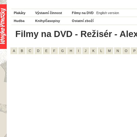
Plakáty
Výstavní činnost
Filmy na DVD
English version
Hudba
Knihy/časopisy
Ostatní zboží
Filmy na DVD - Režisér - Ale
A
B
C
D
E
F
G
H
I
J
K
L
M
N
O
P