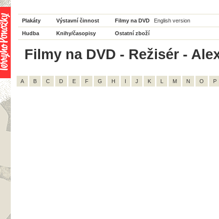
Plakáty
Výstavní činnost
Filmy na DVD
English version
Hudba
Knihy/časopisy
Ostatní zboží
Filmy na DVD - Režisér - Ale
A
B
C
D
E
F
G
H
I
J
K
L
M
N
O
P