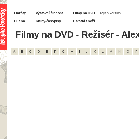
Plakáty
Výstavní činnost
Filmy na DVD
English version
Hudba
Knihy/časopisy
Ostatní zboží
Filmy na DVD - Režisér - Ale
A
B
C
D
E
F
G
H
I
J
K
L
M
N
O
P