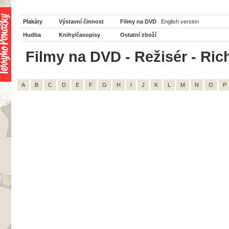
Plakáty
Výstavní činnost
Filmy na DVD
English version
Hudba
Knihy/časopisy
Ostatní zboží
Filmy na DVD - Režisér - Ric
A
B
C
D
E
F
G
H
I
J
K
L
M
N
O
P