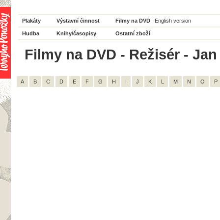
Plakáty
Výstavní činnost
Filmy na DVD
English version
Hudba
Knihy/časopisy
Ostatní zboží
Filmy na DVD - Režisér - Jan
A
B
C
D
E
F
G
H
I
J
K
L
M
N
O
P