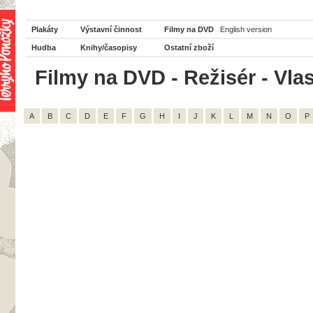
Plakáty
Výstavní činnost
Filmy na DVD
English version
Hudba
Knihy/časopisy
Ostatní zboží
Filmy na DVD - Režisér - Vlas
A
B
C
D
E
F
G
H
I
J
K
L
M
N
O
P