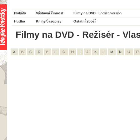
Plakáty
Výstavní činnost
Filmy na DVD
English version
Hudba
Knihy/časopisy
Ostatní zboží
Filmy na DVD - Režisér - Vlas
A
B
C
D
E
F
G
H
I
J
K
L
M
N
O
P