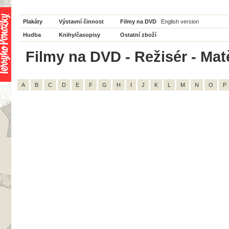
Plakáty
Výstavní činnost
Filmy na DVD
English version
Hudba
Knihy/časopisy
Ostatní zboží
Filmy na DVD - Režisér - Matě
A
B
C
D
E
F
G
H
I
J
K
L
M
N
O
P