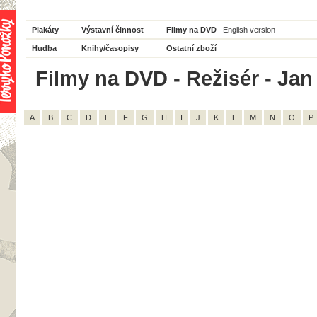
Plakáty
Výstavní činnost
Filmy na DVD
English version
Hudba
Knihy/časopisy
Ostatní zboží
Filmy na DVD - Režisér - Jan
A
B
C
D
E
F
G
H
I
J
K
L
M
N
O
P